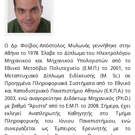
Ο Δρ. Φοίβος-Απόστολος Μυλωνάς γεννήθηκε στην
Αθήνα το 1978. Έλαβε το Δίπλωμα του Ηλεκτρολόγου
Μηχανικού και Μηχανικού Υπολογιστών από το
Εθνικό Μετσόβιο Πολυτεχνείο (Ε.Μ.Π.) το 2001, το
Μεταπτυχιακό Δίπλωμα Ειδίκευσης (M. Sc.) σε
Προηγμένα Πληροφοριακά Συστήματα από το Εθνικό
και Καποδιστριακό Πανεπιστήμιο Αθηνών (Ε.Κ.Π.Α.) το
2003, ενώ αναγορεύτηκε Διδάκτωρ Μηχανικός (Ph.D.)
με βαθμό "Άριστα" από το Ε.Μ.Π. το 2008. Σήμερα, έχει
εκλεγεί Αναπληρωτής Καθηγητής στο Τμήμα
Πληροφορικής του Ιόνιου Πανεπιστήμιου, ενώ
συνεργάζεται ως Έμπειρος Ερευνητής με το